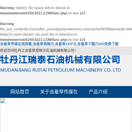
Warning
: mkdir(): No space left on device in
/www/wwwroot/X29X30Z1.COM/func.php
on line
127
Warning
:
file_put_contents(./cachefile_yuan/dpairpowertools.com/cache/9f/38fda/caedb.html
failed to open stream: No such file or directory in
/www/wwwroot/X29X30Z1.COM/func.php
on line
115
含羞草传媒在线观看,含羞草视频污,含羞草APP污,含羞草下载汅API免费下载
欢迎访问牡丹江含羞草视频污石油机械有限公司！
网站首页
关于含羞草传媒在
产品介绍
企业风貌
资质荣誉
线观看
企业动态
联系含羞草传媒在
线观看